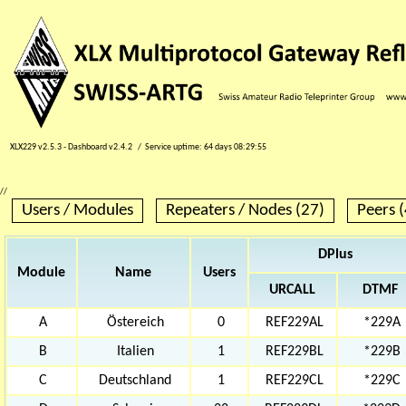
XLX229 v2.5.3 - Dashboard v2.4.2 / Service uptime:
64 days 08:29:55
//
Users / Modules
Repeaters / Nodes (27)
Peers (
DPlus
Module
Name
Users
URCALL
DTMF
A
Östereich
0
REF229AL
*229A
B
Italien
1
REF229BL
*229B
C
Deutschland
1
REF229CL
*229C