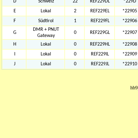
D
Schweiz
22
REF229DL
*229D
E
Lokal
2
REF229EL
*22905
F
Südtirol
1
REF229FL
*22906
DMR + PNUT
G
0
REF229GL
*22907
Gateway
H
Lokal
0
REF229HL
*22908
I
Lokal
0
REF229IL
*22909
J
Lokal
0
REF229JL
*22910
hb9